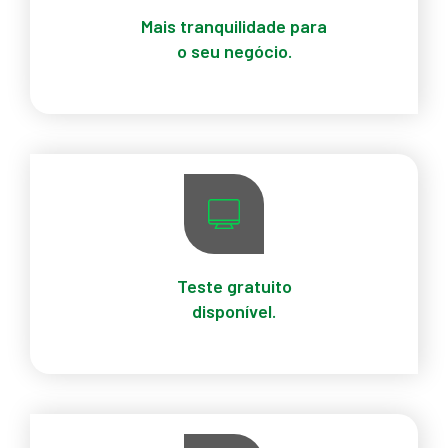
Mais tranquilidade para
o seu negócio.
Nossos planos incluem suporte e atualização dos
softwares contratados. Nós atuamos para que suas
ferramentas funcionem bem e para que você tenha
mais tranquilidade.
Teste gratuito
disponível.
Acreditamos que somente na prática o usuário
consegue ver os benefícios.
Por isso, oferecemos todos os nossos produtos por
um período gratuito, com assessoria à disposição
neste tempo.