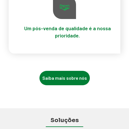
Um pós-venda de qualidade é a nossa
prioridade.
Nossa prioridade é oferecer um software de
qualidade e um pós-venda que garanta agilidade na
solução dos problemas. Isso se reflete nos altos
índices de satisfação dos nossos clientes!
Saiba mais sobre nós
Soluções